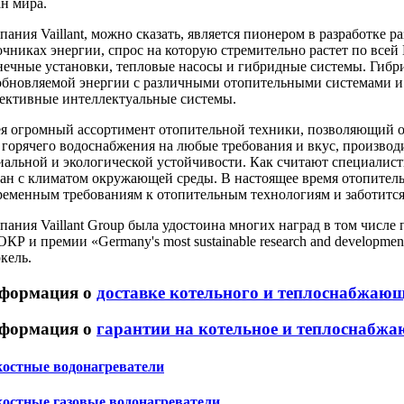
ан мира.
пания Vaillant, можно сказать, является пионером в разработке
очниках энергии, спрос на которую стремительно растет по всей
нечные установки, тепловые насосы и гибридные системы. Гибр
обновляемой энергии с различными отопительными системами и а
ективные интеллектуальные системы.
я огромный ассортимент отопительной техники, позволяющий о
 горячего водоснабжения на любые требования и вкус, производи
иальной и экологической устойчивости. Как считают специали
зан с климатом окружающей среды. В настоящее время отопительна
ременным требованиям к отопительным технологиям и заботитс
пания Vaillant Group была удостоина многих наград в том числ
КР и премии «Germany's most sustainable research and developm
кель.
формация о
доставке котельного и теплоснабжаю
формация о
гарантии на котельное и теплоснабжа
остные водонагреватели
остные газовые водонагреватели