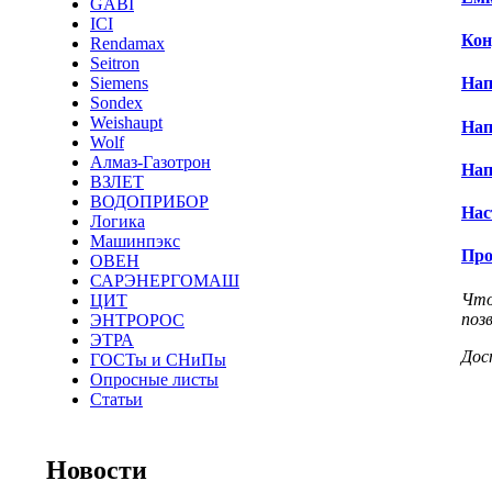
GABI
ICI
Кон
Rendamax
Seitron
Siemens
Нап
Sondex
Weishaupt
Нап
Wolf
Алмаз-Газотрон
Нап
ВЗЛЕТ
ВОДОПРИБОР
Нас
Логика
Машинпэкс
Про
ОВЕН
САРЭНЕРГОМАШ
Что
ЦИТ
поз
ЭНТРОРОС
ЭТРА
Дос
ГОСТы и СНиПы
Опросные листы
Статьи
Новости