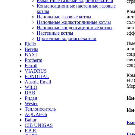
Емкостные газовые водонагреватели
стр
Конденсационные настенные газовые
Ком
котлы
ист
Напольные газовые котлы
сол
Напольные жидкотопливные котлы
воз
Напольные конденсационные котлы
эфф
Настенные котлы
Проточные водонагреватели
Име
Riello
или
Beretta
соц
BAXI
свя
Protherm
сов
Ferroli
VIADRUS
Ком
FONDITAL
НИО
Austria Email
Мер
WILO
DAB
Ин
Ридан
Wester
Теплоноситель
Ин
AQUAtech
Baltur
Емк
CIB UNIGAS
F.B.R.
Емк