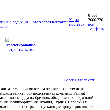
8-800-
Карта
2000-230
ании
Продукция
Фотогалерея
Контакты
поставок
все
овик»
телефоны
Проектирование
и строительство
Версия для печати
т занимается производством отопительной техники.
ейском рынке производственная компания Vaillant
лагает восемь других брендов, объединеных под эгидой
спания, Великобритания, Италия, Турция, Словакия и
изводственные центры, выпускающие продукцию для 60