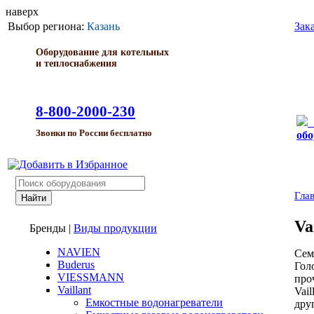
наверх
Выбор региона:
Казань
Зак
Оборудование для котельных
и теплоснабжения
8-800-2000-230
Звонки по России бесплатно
обо
Гла
Va
Бренды
|
Виды продукции
NAVIEN
Сем
Buderus
Гол
VIESSMANN
про
Vaillant
Vai
Емкостные водонагреватели
дру