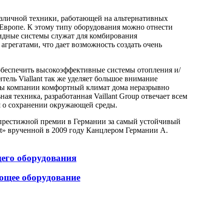
 различной техники, работающей на альтернативных
 Европе. К этому типу оборудования можно отнести
идные системы служат для комбирования
грегатами, что дает возможность создать очень
беспечить высокоэффективные системы отопления и/
тель Viallant так же уделяет большое внимание
сты компании комфортный климат дома неразрывно
я техника, разработанная Vaillant Group отвечает всем
я о сохранении окружающей среды.
е престижной премии в Германии за самый устойчивый
ent» врученной в 2009 году Канцлером Германии А.
щего оборудования
ющее оборудование