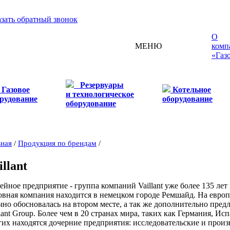
азать обратный звонок
О
МЕНЮ
комп
«Газ
Резервуары
Газовое
Котельное
и технологическое
рудование
оборудование
оборудование
вная
/
Продукция по брендам
/
illant
ейное предприятие - группа компаний Vaillant уже более 135 ле
овная компания находится в немецком городе Ремшайд. На европ
чно обосновалась на втором месте, а так же дополнительно пред
llant Group. Более чем в 20 странах мира, таких как Германия, И
гих находятся дочерние предприятия: исследовательские и про