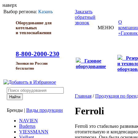
наверх
Выбор региона:
Казань
Заказать
обратный
О
звонок
Оборудование для
МЕНЮ
компани
котельных
и теплоснабжения
«Газовик
8-800-2000-230
Резе
Газовое
и технол
Звонки по России
оборудование
бесплатно
оборудов
Главная
/
Продукция по брен
Ferroli
Бренды
|
Виды продукции
NAVIEN
Ferroli это стабильно разви
Buderus
отопительную и конденсацио
VIESSMANN
интересна. Она была основан
Vaillant