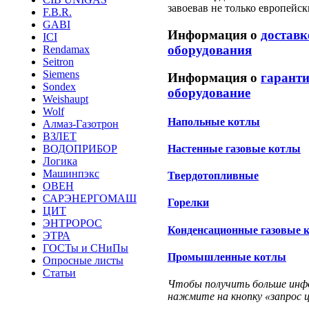
завоевав не только европейс
F.B.R.
GABI
Информация о
доставк
ICI
оборудования
Rendamax
Seitron
Siemens
Информация о
гаранти
Sondex
оборудование
Weishaupt
Wolf
Напольные котлы
Алмаз-Газотрон
ВЗЛЕТ
Настенные газовые котлы
ВОДОПРИБОР
Логика
Машинпэкс
Твердотопливные
ОВЕН
САРЭНЕРГОМАШ
Горелки
ЦИТ
ЭНТРОРОС
Конденсационные газовые 
ЭТРА
ГОСТы и СНиПы
Промышленные котлы
Опросные листы
Статьи
Чтобы получить больше инфор
нажмите на кнопку «запрос ц