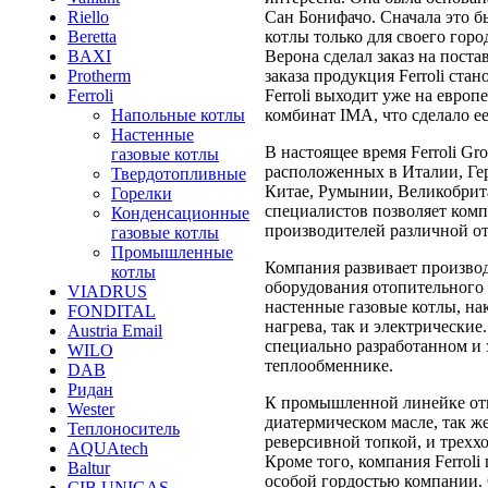
Сан Бонифачо. Сначала это б
Riello
котлы только для своего гор
Beretta
Верона сделал заказ на поста
BAXI
заказа продукция Ferroli ста
Protherm
Ferroli выходит уже на евро
Ferroli
комбинат IMA, что сделало е
Напольные котлы
Настенные
В настоящее время Ferroli Gr
газовые котлы
расположенных в Италии, Ге
Твердотопливные
Китае, Румынии, Великобрита
Горелки
специалистов позволяет комп
Конденсационные
производителей различной о
газовые котлы
Промышленные
Компания развивает произво
котлы
оборудования отопительного 
VIADRUS
настенные газовые котлы, на
FONDITAL
нагрева, так и электрические
Austria Email
специально разработанном и
WILO
теплообменнике.
DAB
Ридан
К промышленной линейке отн
Wester
диатермическом масле, так 
Теплоноситель
реверсивной топкой, и трехх
AQUAtech
Кроме того, компания Ferrol
Baltur
особой гордостью компании.
CIB UNIGAS