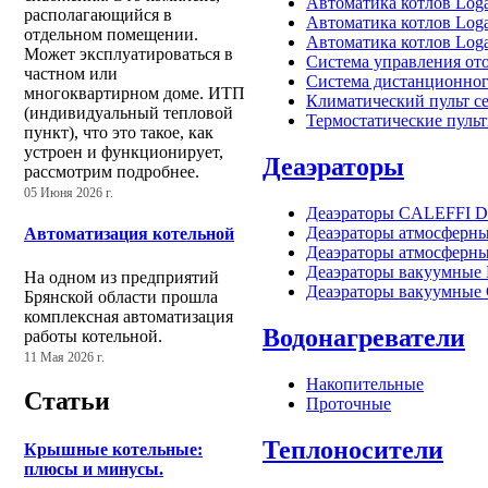
Автоматика котлов Loga
располагающийся в
Автоматика котлов Loga
отдельном помещении.
Автоматика котлов Loga
Может эксплуатироваться в
Система управления от
частном или
Система дистанционног
многоквартирном доме. ИТП
Климатический пульт с
(индивидуальный тепловой
Термостатические пуль
пункт), что это такое, как
устроен и функционирует,
Деаэраторы
рассмотрим подробнее.
05 Июня 2026 г.
Деаэраторы CALEFFI 
Деаэраторы атмосферн
Автоматизация котельной
Деаэраторы атмосферн
Деаэраторы вакуумные
На одном из предприятий
Деаэраторы вакуумные
Брянской области прошла
комплексная автоматизация
Водонагреватели
работы котельной.
11 Мая 2026 г.
Накопительные
Статьи
Проточные
Теплоносители
Крышные котельные:
плюсы и минусы.