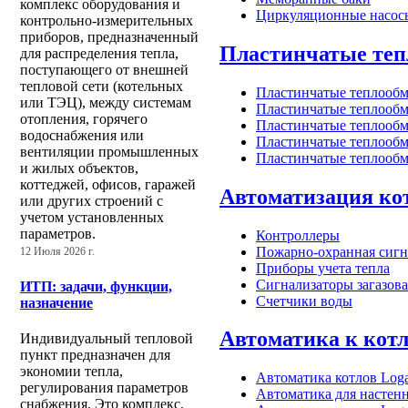
комплекс оборудования и
Циркуляционные насос
контрольно-измерительных
приборов, предназначенный
Пластинчатые те
для распределения тепла,
поступающего от внешней
тепловой сети (котельных
Пластинчатые теплообм
или ТЭЦ), между системам
Пластинчатые теплооб
отопления, горячего
Пластинчатые теплооб
водоснабжения или
Пластинчатые теплооб
вентиляции промышленных
Пластинчатые теплооб
и жилых объектов,
коттеджей, офисов, гаражей
Автоматизация ко
или других строений с
учетом установленных
параметров.
Контроллеры
Пожарно-охранная сигн
12 Июля 2026 г.
Приборы учета тепла
Сигнализаторы загазов
ИТП: задачи, функции,
Счетчики воды
назначение
Автоматика к кот
Индивидуальный тепловой
пункт предназначен для
экономии тепла,
Автоматика котлов Loga
регулирования параметров
Автоматика для настенн
снабжения. Это комплекс,