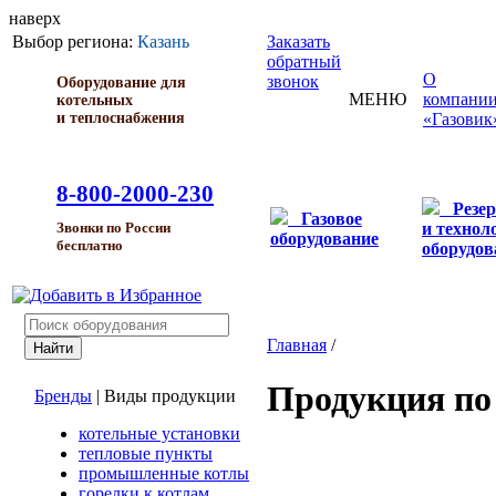
наверх
Выбор региона:
Казань
Заказать
обратный
О
звонок
Оборудование для
МЕНЮ
компани
котельных
и теплоснабжения
«Газовик
8-800-2000-230
Резе
Газовое
и технол
Звонки по России
оборудование
бесплатно
оборудов
Главная
/
Продукция по
Бренды
|
Виды продукции
котельные установки
тепловые пункты
промышленные котлы
горелки к котлам