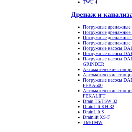
TWU 4
Дренаж и канализ
Погружные дренажные
Погружные дренажные
Погружные дренажные
Погружные дренажные
Погружные насосы DAB
Погружные насосы DA
Погружные насосы DA
GRINDER
Автоматические станц
Автоматические станц
Погружные насосы DA
FEKA600
Автоматические станц
FEKALIFT
Drain TS/TSW 32
DrainLift KH 32
DrainLift S
Drainlift XS-F
TM/TMW