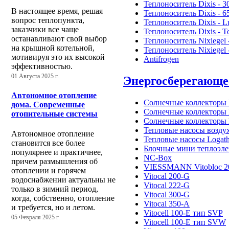
Теплоноситель Dixis - 3
В настоящее время, решая
Теплоноситель Dixis - 6
вопрос теплопункта,
Теплоноситель Dixis - L
заказчики все чаще
Теплоноситель Dixis - T
останавливают свой выбор
Теплоноситель Nixiegel 
на крышной котельной,
Теплоноситель Nixiegel 
мотивируя это их высокой
Antifrogen
эффективностью.
01 Августа 2025 г.
Энергосберегающе
Автономное отопление
Солнечные коллекторы 
дома. Современные
Солнечные коллекторы 
отопительные системы
Солнечные коллекторы 
Тепловые насосы возду
Автономное отопление
Тепловые насосы Logat
становится все более
Блочные мини теплоэле
популярнее и практичнее,
NC-Box
причем размышления об
VIESSMANN Vitobloc 2
отоплении и горячем
Vitocal 200-G
водоснабжении актуальны не
Vitocal 222-G
только в зимний период,
Vitocal 300-G
когда, собственно, отопление
Vitocal 350-A
и требуется, но и летом.
Vitocell 100-E тип SVP
05 Февраля 2025 г.
Vitocell 100-E тип SVW