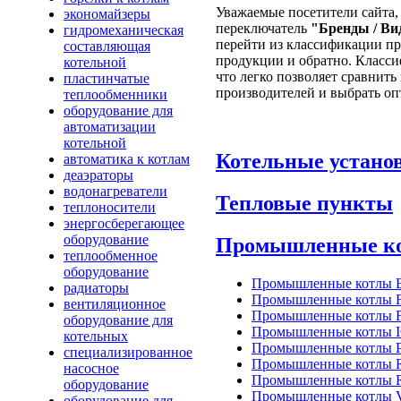
Уважаемые посетители сайта,
экономайзеры
переключатель
"Бренды / Ви
гидромеханическая
перейти из классификации п
составляющая
продукции и обратно. Класси
котельной
что легко позволяет сравнить
пластинчатые
производителей и выбрать оп
теплообменники
оборудование для
автоматизации
котельной
Котельные устано
автоматика к котлам
деаэраторы
водонагреватели
Тепловые пункты
теплоносители
энергосберегающее
оборудование
Промышленные к
теплообменное
оборудование
Промышленные котлы B
радиаторы
Промышленные котлы Fe
вентиляционное
Промышленные котлы
оборудование для
Промышленные котлы I
котельных
Промышленные котлы P
специализированное
Промышленные котлы 
насосное
Промышленные котлы R
оборудование
Промышленные котлы
оборудование для