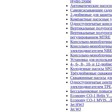
Hydro Dome
Автоматические насосны
Самовсасывающие садо
2-дюймовые для защит
Компактные насосные у
Одноступенчатые конс
Вертикальные полупог
Вертикальные полупогр
регулированием MTRE
Консольно-моноблочны
Консольно-моноблочные
электродвигателем NB
Консольно-моноблочны
Установка для использ
4-, 6-, 8-, 10- и 12-дю
Колодезные насосы SP
Трёхдюймовые скважин
Скважинные насосы для
Одноступенчатые центр
электродвигателем TPE
Бессальниковые повыс
Economy CO-1 Helix V..
Economy CO-1 MVIS.../
Jet HWJ
Jet WJ