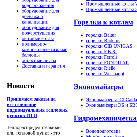
Промышленные котлы W
водоснабжения
Промышленные котлы
оборудование для
дренажа и
Горелки к котлам
канализации
оборудование для
пожаротушения
горелки Baltur
бытовые котлы
горелки Buderus
полимерно-
горелки CIB UNIGAS
композитные газовые
горелки F.B.R.
баллоны
горелки Ferroli
опросные листы
горелки FONDITAL
Доставка и гарантия
горелки Riello
горелки Weishaupt
Новости
Экономайзеры
Принимаем заказы на
Экономайзеры ICI Calda
изготовление
Экономайзеры ЭБ и Б
индивидуальных тепловых
пунктов ИТП
Гидромеханическа
Теплораспределительный
Водоподготовка
или тепловой пункт - это
Мембранные баки