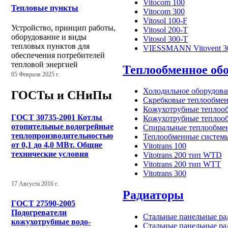
Vitocom 100
Тепловые пункты
Vitocom 300
Vitosol 100-F
Устройство, принцип работы,
Vitosol 200-T
оборудование и виды
Vitosol 300-T
тепловых пунктов для
VIESSMANN Vitovent 3
обеспечения потребителей
тепловой энергией
Теплообменное об
05 Февраля 2025 г.
Холодильное оборудован
ГОСТы и СНиПы
Скребковые теплообмен
Кожухотрубные теплооб
ГОСТ 30735-2001 Котлы
Кожухотрубные теплоо
отопительные водогрейные
Спиральные теплообме
теплопроизводительностью
Теплообменные систем
от 0,1 до 4,0 МВт. Общие
Vitotrans 100
технические условия
Vitotrans 200 тип WTD
Vitotrans 200 тип WTT
Vitotrans 300
17 Августа 2016 г.
Радиаторы
ГОСТ 27590-2005
Подогреватели
Стальные панельные рад
кожухотрубные водо-
Стальные панельные рад