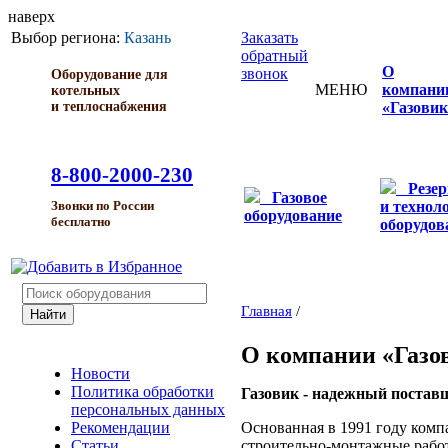
наверх
Выбор региона:
Казань
Заказать
обратный
О
звонок
Оборудование для
МЕНЮ
компани
котельных
и теплоснабжения
«Газовик
8-800-2000-230
Резе
Газовое
и технол
Звонки по России
оборудование
бесплатно
оборудов
Главная
/
О компании «Газо
Новости
Политика обработки
Газовик - надежный постав
персональных данных
Основанная в 1991 году комп
Рекомендации
строительно-монтажные работ
Статьи