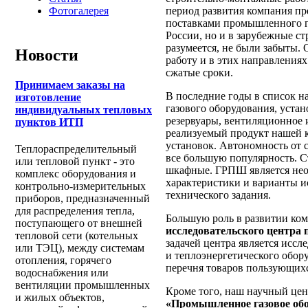
период развития компания пр
Фотогалерея
поставками промышленного га
России, но и в зарубежные с
разумеется, не были забыты
Новости
работу и в этих направления
сжатые сроки.
Принимаем заказы на
В последние годы в список н
изготовление
газового оборудования, уста
индивидуальных тепловых
резервуары, вентиляционное 
пунктов ИТП
реализуемый продукт нашей к
установок. Автономность от 
Теплораспределительный
все большую популярность. С
или тепловой пункт - это
шкафные. ГРПШ является нео
комплекс оборудования и
характеристики и варианты и
контрольно-измерительных
технического задания.
приборов, предназначенный
для распределения тепла,
Большую роль в развитии ко
поступающего от внешней
исследовательского центра
тепловой сети (котельных
задачей центра является иссл
или ТЭЦ), между системам
и теплоэнергетического обор
отопления, горячего
перечня товаров пользующих
водоснабжения или
вентиляции промышленных
Кроме того, наш научный цен
и жилых объектов,
«Промышленное газовое обо