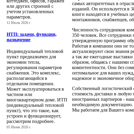
коттеджей, офисов, гаражей
самых авторитетных в отрасл
или других строений с
изданий. Он используется в 3
учетом установленных
книги находятся в учебных ц
параметров.
монтажников, снабженцев, о
12 Июля 2026 г.
Численность сотрудников комп
ИТП: задачи, функции,
350 человек. Все сотрудники
назначение
утвержденную программу обуч
Работая в компании они не т
актуализируют свои знания 
Индивидуальный тепловой
а так же ежегодные выставки
пункт предназначен для
образом, общаясь с нашими с
экономии тепла,
компетентности. Они без сомн
регулирования параметров
оптимальное для ваших нужд,
снабжения. Это комплекс,
надежное и экономичное обор
располагающийся в
отдельном помещении.
Собственный логистический о
Может эксплуатироваться в
стоимость доставки в любую 
частном или
иностранных партнеров - на
многоквартирном доме. ИТП
необходимую документацию.
(индивидуальный тепловой
Мы работаем для Вашего ком
пункт), что это такое, как
устроен и функционирует,
рассмотрим подробнее.
05 Июня 2026 г.