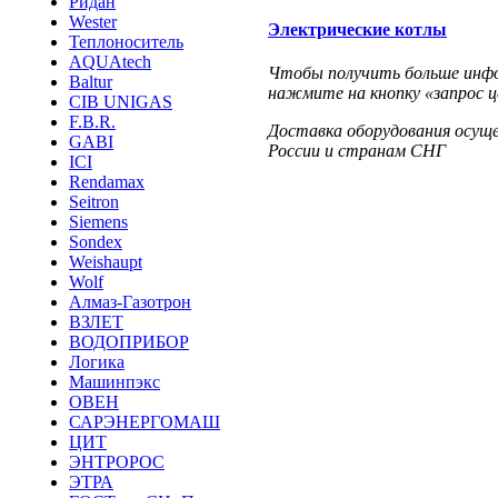
Ридан
Wester
Электрические котлы
Теплоноситель
AQUAtech
Чтобы получить больше инфор
Baltur
нажмите на кнопку «запрос ц
CIB UNIGAS
F.B.R.
Доставка оборудования осущ
GABI
России и странам СНГ
ICI
Rendamax
Seitron
Siemens
Sondex
Weishaupt
Wolf
Алмаз-Газотрон
ВЗЛЕТ
ВОДОПРИБОР
Логика
Машинпэкс
ОВЕН
САРЭНЕРГОМАШ
ЦИТ
ЭНТРОРОС
ЭТРА