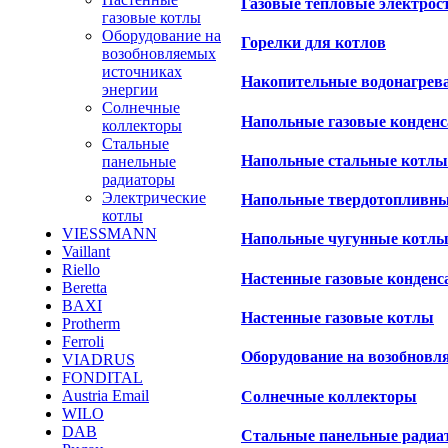
Газовые тепловые электрос
газовые котлы
Оборудование на
Горелки для котлов
возобновляемых
источниках
Накопительные водонагрев
энергии
Солнечные
Напольные газовые конден
коллекторы
Стальные
Напольные стальные котлы
панельные
радиаторы
Электрические
Напольные твердотопливн
котлы
VIESSMANN
Напольные чугунные котл
Vaillant
Riello
Настенные газовые конден
Beretta
BAXI
Настенные газовые котлы
Protherm
Ferroli
Оборудование на возобновл
VIADRUS
FONDITAL
Austria Email
Солнечные коллекторы
WILO
DAB
Стальные панельные радиа