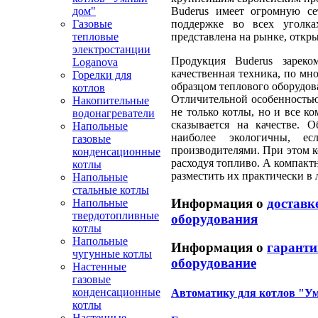
Buderus имеет огромную се
дом"
поддержке во всех уголк
Газовые
представлена на рынке, откр
тепловые
электростанции
Продукция Buderus зареко
Loganova
качественная техника, по м
Горелки для
образцом теплового оборудов
котлов
Отличительной особенностью 
Накопительные
не только котлы, но и все 
водонагреватели
сказывается на качестве. 
Напольные
наиболее экологичны, е
газовые
производителями. При этом 
конденсационные
расходуя топливо. А компакт
котлы
разместить их практически в
Напольные
стальные котлы
Информация о
доставк
Напольные
твердотопливные
оборудования
котлы
Напольные
Информация о
гаранти
чугунные котлы
оборудование
Настенные
газовые
конденсационные
Автоматику для котлов "У
котлы
Настенные