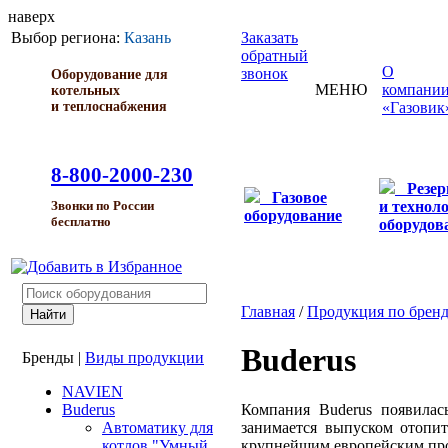
наверх
Выбор региона:
Казань
Заказать
обратный
О
звонок
Оборудование для
МЕНЮ
компани
котельных
и теплоснабжения
«Газовик
8-800-2000-230
Резе
Газовое
и технол
Звонки по России
оборудование
бесплатно
оборудов
Главная
/
Продукция по брен
Buderus
Бренды
|
Виды продукции
NAVIEN
Компания Buderus появилас
Buderus
занимается выпуском отопит
Автоматику для
крупнейшим европейским пр
котлов "Умный