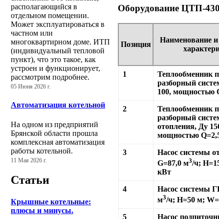
располагающийся в
Оборудование ЦТП-43
отдельном помещении.
Может эксплуатироваться в
частном или
Наименование и
многоквартирном доме. ИТП
Позиция
характер
(индивидуальный тепловой
пункт), что это такое, как
устроен и функционирует,
1
Теплообменник 
рассмотрим подробнее.
разборный систе
05 Июня 2026 г.
100, мощностью 
Автоматизация котельной
2
Теплообменник 
разборный сист
На одном из предприятий
отопления, Ду 15
Брянской области прошла
мощностью Q=2,
комплексная автоматизация
работы котельной.
3
Насос системы о
3
11 Мая 2026 г.
G=87,0 м
/ч; Н=1
кВт
Статьи
4
Насос системы Г
3
м
/ч; Н=50 м; W=
Крышные котельные:
плюсы и минусы.
5
Насос подпиточн