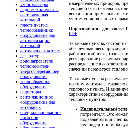
измерительных приборов, пре
экономайзеры
тепловой сети (котельных ил
гидромеханическая
вентиляции промышленных и ж
составляющая
учетом установленных параме
котельной
пластинчатые
Опросный лист для заказа Т
теплообменники
PDF
оборудование для
автоматизации
Тепловые пункты, состоят из
котельной
обеспечивающего присоединен
автоматика к котлам
работоспособность, трансфо
деаэраторы
регулирование различных пара
водонагреватели
распределение в соответстви
теплоносители
значений параметров теплоно
энергосберегающее
оборудование
Тепловые пункты различаются
теплообменное
по типу монтажа, а также по
оборудование
теплового пункта. Индивиду
радиаторы
характеристики оборудовани
вентиляционное
тепловых пунктов:
оборудование для
котельных
Индивидуальный тепл
специализированное
потребителя. Это может
насосное
подвальном или специал
оборудование
нестандартности обслу
оборудование для