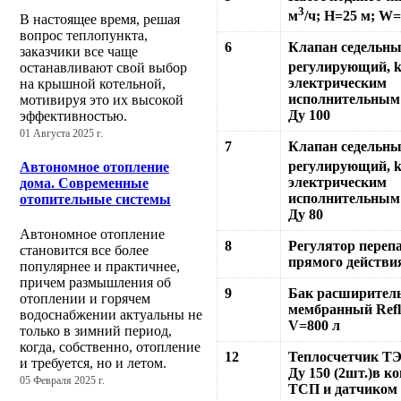
3
м
/ч; Н=25 м; W=
В настоящее время, решая
вопрос теплопункта,
6
Клапан седельны
заказчики все чаще
регулирующий, 
останавливают свой выбор
электрическим
на крышной котельной,
исполнительным
мотивируя это их высокой
Ду 100
эффективностью.
01 Августа 2025 г.
7
Клапан седельны
регулирующий, 
Автономное отопление
электрическим
дома. Современные
исполнительным
отопительные системы
Ду 80
Автономное отопление
8
Регулятор переп
становится все более
прямого действия
популярнее и практичнее,
причем размышления об
9
Бак расширител
отоплении и горячем
мембранный Refl
водоснабжении актуальны не
V=800 л
только в зимний период,
когда, собственно, отопление
12
Теплосчетчик Т
и требуется, но и летом.
Ду 150 (2шт.)в к
05 Февраля 2025 г.
TCП и датчиком