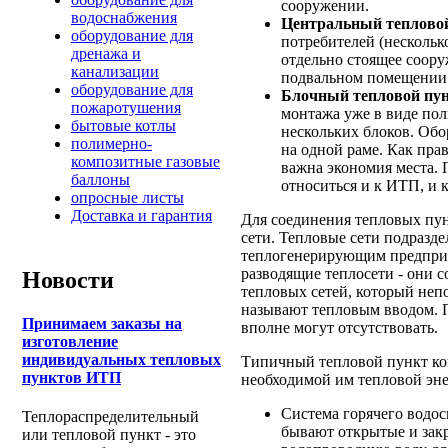
сооружении.
водоснабжения
Центральный теплово
оборудование для
потребителей (несколь
дренажа и
отдельно стоящее соору
канализации
подвальном помещении 
оборудование для
Блочный тепловой пу
пожаротушения
монтажа уже в виде пол
бытовые котлы
нескольких блоков. Обо
полимерно-
на одной раме. Как пра
композитные газовые
важна экономия места.
баллоны
относиться и к ИТП, и 
опросные листы
Доставка и гарантия
Для соединения тепловых пун
сети. Тепловые сети подразд
теплогенерирующим предприя
разводящие теплосети - они 
Новости
тепловых сетей, который неп
называют тепловым вводом. 
Принимаем заказы на
вполне могут отсутствовать.
изготовление
индивидуальных тепловых
Типичный тепловой пункт ко
пунктов ИТП
необходимой им тепловой эне
Система горячего водос
Теплораспределительный
бывают открытые и зак
или тепловой пункт - это