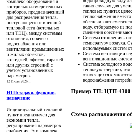
водопроводную воду дл
комплекс оборудования и
таких случаях для умен
контрольно-измерительных
тепловых пунктах целес
приборов, предназначенный
теплоснабжения вместо
для распределения тепла,
обеспечивают смесител
поступающего от внешней
воду, отбираемую из п
тепловой сети (котельных
смешения обеспечивают
или ТЭЦ), между системам
Система отопления - по
отопления, горячего
температуру воздуха. 
водоснабжения или
используемых систем о
вентиляции промышленных
Система вентиляции слу
и жилых объектов,
вентиляционные систем
коттеджей, офисов, гаражей
Система холодного водо
или других строений с
тепловую энергию, тем 
учетом установленных
относящихся к многоэт
параметров.
водоснабжения потреби
12 Июля 2026 г.
Пример ТП: ЦТП-4300
ИТП: задачи, функции,
назначение
Индивидуальный тепловой
Схема расположения о
пункт предназначен для
экономии тепла,
регулирования параметров
снабжения. Это комплекс,