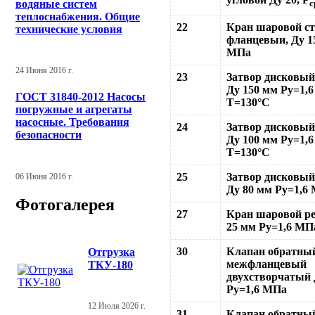
водяные систем
с
теплоснабжения. Общие
22
Кран шаровой ст
технические условия
фланцевыи, Ду 15
МПа
24 Июня 2016 г.
23
Затвор дисковы
Ду 150 мм Ру=1,
ГОСТ 31840-2012 Насосы
Т=130°С
погружные и агрегаты
насосные. Требования
24
Затвор дисковы
безопасности
Ду 100 мм Ру=1,
Т=130°С
25
Затвор дисковы
06 Июня 2016 г.
Ду 80 мм Ру=1,6
Фотогалерея
27
Кран шаровой ре
25 мм Ру=1,6 МП
30
Клапан обратны
Отгрузка
межфланцевый
ТКУ-180
двухстворчатый 
Ру=1,6 МПа
12 Июля 2026 г.
31
Клапан обратны