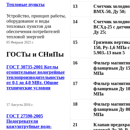
Тепловые пункты
13
Счетчик холодно
ВМХ-50, Ду 50;
Устройство, принцип работы,
оборудование и виды
14
Счетчик холодно
тепловых пунктов для
ВСХд-25 с датчи
обеспечения потребителей
Ду 25;
тепловой энергией
15
Грязевик вертик
05 Февраля 2025 г.
150, Ру-1,6 МПа 
5.903.-13 вып 5
ГОСТы и СНиПы
16
Фильтр магнитн
ГОСТ 30735-2001 Котлы
фланцевыи Ду 15
отопительные водогрейные
МПа
теплопроизводительностью
от 0,1 до 4,0 МВт. Общие
17
Фильтр магнитн
технические условия
фланцевыи Ду 10
МПа
18
Фильтр магнитн
17 Августа 2016 г.
фланцевыи Ду 80
МПа
ГОСТ 27590-2005
Подогреватели
21
Клапан предохр
кожухотрубные водо-
угловой Ду 20, Р