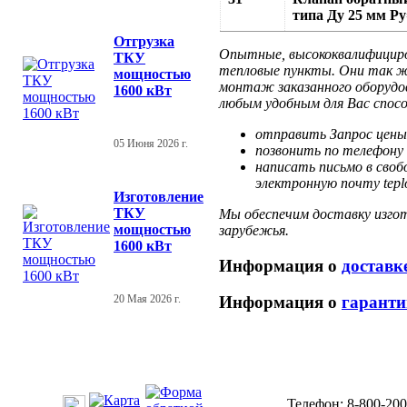
типа Ду 25 мм Р
Отгрузка
Опытные, высококвалифициро
ТКУ
тепловые пункты. Они так же
мощностью
монтаж заказанного оборудо
1600 кВт
любым удобным для Вас спос
отправить Запрос цены
05 Июня 2026 г.
позвонить по телефону 
написать письмо в своб
электронную почту tepl
Изготовление
ТКУ
Мы обеспечим доставку изгот
мощностью
зарубежья.
1600 кВт
Информация о
доставк
Информация о
гаранти
20 Мая 2026 г.
Телефон: 8-800-200