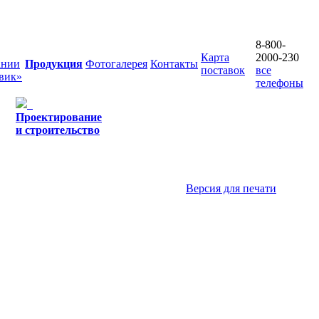
8-800-
Карта
2000-230
ании
Продукция
Фотогалерея
Контакты
поставок
все
вик»
телефоны
Проектирование
и строительство
Версия для печати