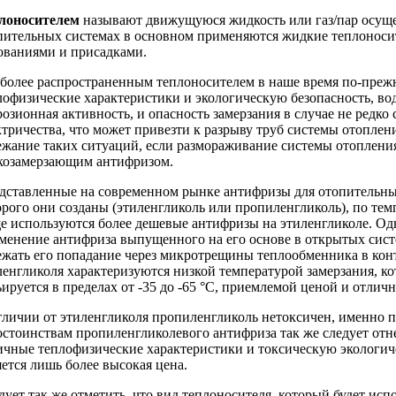
лоносителем
называют движущуюся жидкость или газ/пар осуще
пительных системах в основном применяются жидкие теплоноси
ованиями и присадками.
более распространенным теплоносителем в наше время по-прежне
лофизические характеристики и экологическую безопасность, вод
розионная активность, и опасность замерзания в случае не редко
ктричества, что может привезти к разрыву труб системы отопле
ежание таких ситуаций, если размораживание системы отопления
козамерзающим антифризом.
дставленные на современном рынке антифризы для отопительных
орого они созданы (этиленгликоль или пропиленгликоль), по тем
е используются более дешевые антифризы на этиленгликоле. Одн
менение антифриза выпущенного на его основе в открытых сист
ежать его попадание через микротрещины теплообменника в конт
ленгликоля характеризуются низкой температурой замерзания, ко
ьируется в пределах от -35 до -65 °C, приемлемой ценой и отли
тличии от этиленгликоля пропиленгликоль нетоксичен, именно по
остоинствам пропиленгликолевого антифриза так же следует отне
ичные теплофизические характеристики и токсическую экологич
яется лишь более высокая цена.
дует так же отметить, что вид теплоносителя, который будет исп