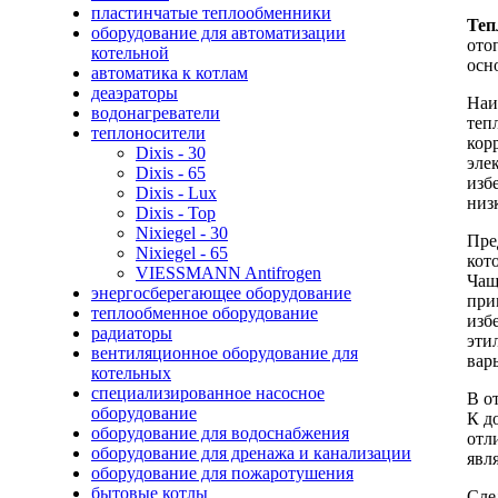
пластинчатые теплообменники
Теп
оборудование для автоматизации
ото
котельной
осн
автоматика к котлам
деаэраторы
Наи
водонагреватели
теп
теплоносители
кор
Dixis - 30
эле
Dixis - 65
изб
Dixis - Lux
низ
Dixis - Top
Nixiegel - 30
Пре
Nixiegel - 65
кот
VIESSMANN Antifrogen
Чащ
энергосберегающее оборудование
при
теплообменное оборудование
изб
радиаторы
эти
вентиляционное оборудование для
вар
котельных
специализированное насосное
В о
оборудование
К д
оборудование для водоснабжения
отл
оборудование для дренажа и канализации
явл
оборудование для пожаротушения
бытовые котлы
Сле