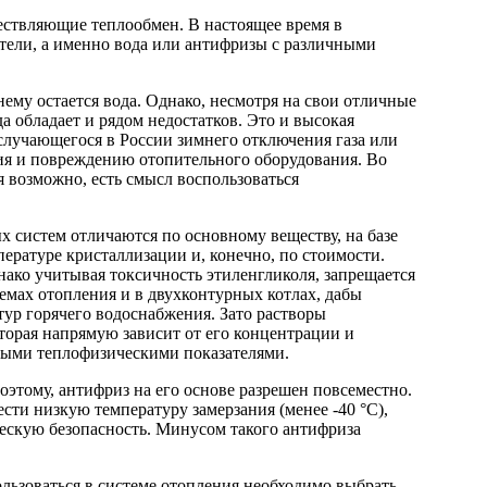
ствляющие теплообмен. В настоящее время в
тели, а именно вода или антифризы с различными
му остается вода. Однако, несмотря на свои отличные
а обладает и рядом недостатков. Это и высокая
 случающегося в России зимнего отключения газа или
ния и повреждению отопительного оборудования. Во
 возможно, есть смысл воспользоваться
 систем отличаются по основному веществу, на базе
пературе кристаллизации и, конечно, по стоимости.
ако учитывая токсичность этиленгликоля, запрещается
емах отопления и в двухконтурных котлах, дабы
ур горячего водоснабжения. Зато растворы
торая напрямую зависит от его концентрации и
чными теплофизическими показателями.
этому, антифриз на его основе разрешен повсеместно.
сти низкую температуру замерзания (менее -40 °C),
ескую безопасность. Минусом такого антифриза
ользоваться в системе отопления необходимо выбрать