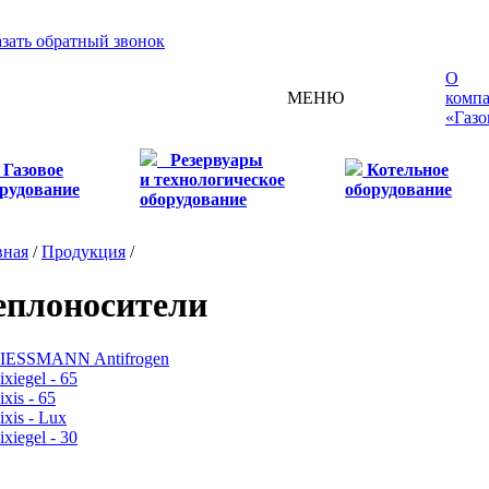
азать обратный звонок
О
МЕНЮ
комп
«Газо
Резервуары
Газовое
Котельное
и технологическое
рудование
оборудование
оборудование
вная
/
Продукция
/
еплоносители