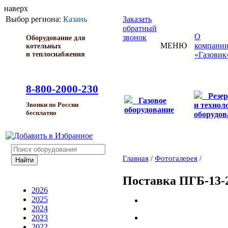
наверх
Выбор региона:
Казань
Заказать
обратный
О
звонок
Оборудование для
МЕНЮ
компани
котельных
и теплоснабжения
«Газовик
8-800-2000-230
Резе
Газовое
и технол
Звонки по России
оборудование
бесплатно
оборудов
Главная
/
Фотогалерея
/
Поставка ПГБ-13-
2026
2025
2024
2023
2022