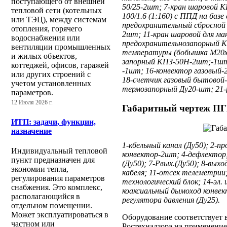
поступающего от внешней
50/25-2шт; 7-кран шаровой К
тепловой сети (котельных
100/1.6 (1:160) с ППД на баз
или ТЭЦ), между системам
предохранительный сбросной
отопления, горячего
2шт; 11-кран шаровой для м
водоснабжения или
предохранительнозапорный К
вентиляции промышленных
температуры (бобышка М20х1
и жилых объектов,
запорный КПЗ-50Н-2шт;-1шт;
коттеджей, офисов, гаражей
-1шт; 16-конвектор газовый-
или других строений с
18-счетчик газовый бытовой-
учетом установленных
термозапорный Ду20-шт; 21-
параметров.
12 Июля 2026 г.
Габаритный чертеж ПГ
ИТП: задачи, функции,
назначение
1-кбельный канал (Ду50); 2-п
Индивидуальный тепловой
конвектор-2шт; 4-дефлектор
пункт предназначен для
(Ду50); 7-Рвых.(Ду50); 8-выхо
экономии тепла,
кабеля; 11-отсек телеметрии;
регулирования параметров
технологический блок; 14-эл.
снабжения. Это комплекс,
коаксиальный дымоход конвек
располагающийся в
регулятора давления (Ду25).
отдельном помещении.
Может эксплуатироваться в
Оборудование соответствует 
частном или
Ростехнадзора на применение