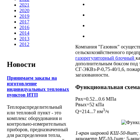
2021
2020
2019
2017
2016
2014
2013
2012
Компания "Газовик" осущест
сельскохозяйственного предп
газорегуляторный блочный
к
Новости
дополнительным боксом под 
СГ-ЭКВз-Р-0,75-40/1,6, пожа
загазованности.
Принимаем заказы на
изготовление
Функциональная схема
индивидуальных тепловых
пунктов ИТП
Рвх=0.52...0.6 МПа
Рвых=52 кПа
Теплораспределительный
3
Q=214...7 нм
/ч
или тепловой пункт - это
комплекс оборудования и
контрольно-измерительных
приборов, предназначенный
1-кран шаровой КШ-50-8шт; 
для распределения тепла,
манометр МТ-10-1шт; 5-мано